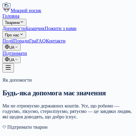
Мокрий носик
Головна
Тварини
Допомогти
Базарчик
Пожити з нами
Про нас
Події
Поради
Гра
FAQ
Контакти
UA
Підтримати
UA
Як допомогти
Будь-яка допомога
має значення
Ми не отримуємо державних коштів. Усе, що робимо —
годуємо, лікуємо, стерилізуємо, рятуємо — це завдяки людям,
які щодня доводять, що добро існує.
Підтримати тварин