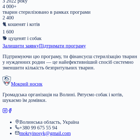
З 2022 року
4 000
+
тварин стерилізовано в рамках програми
2 400
🐈
кошенят і котів
1 600
🐕
цуценят і собак
Залишити заявку
Підтримати програму
Підтримуючи цю програму, ти фінансуєш стерилізацію тварин
у нужденних родин — це найефективніший спосіб системно
зменшити кількість безпритульних тварин.
Мокрий носик
Громадська організація на Волині. Рятуємо собак і котів,
шукаємо їм домівки.
Волинська область, Україна
+380 99 675 55 94
mokryinosyk@gmail.com