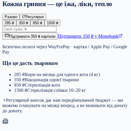
Кожна гривня — це їжа, ліки, тепло
Разово
Регулярно
285
₴
350
₴
850
₴
1500
₴
Підтримати 350 ₴ у Monobank
Підтримати 350 ₴ карткою
Безпечна оплата через WayForPay · картка / Apple Pay / Google
Pay
Що це дасть тваринам
285
₴
Корм на місяць для одного кота (4 кг)
350
₴
Вакцинація однієї тварини
850
₴
Стерилізація кота
1500
₴
Стерилізація собаки 10–20 кг
Регулярний внесок дає нам передбачуваний бюджет — ми
можемо планувати на місяці вперед, а не виживати від донату
до донату.