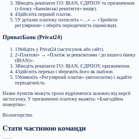
3
Введіть реквізити ГО: IBAN, ЄДРПОУ та призначення
(з блоку «Банківські реквізити» вище).
4
Здійсніть перший платіж.
5
У деталях платежу натисніть «…» → «Зробити
регулярним» і оберіть періодичність (щомісяця).
ПриватБанк (Privat24)
1
Увійдіть у Privat24 (застосунок або сайт).
2
«Платежі» → «Платіж за реквізитами / до іншого банку
(IBAN)».
3
Введіть реквізити ГО: IBAN, ЄДРПОУ, призначення.
4
Здійсніть переказ і збережіть його як шаблон.
5
Увімкніть «Регулярний платіж» (автоплатіж) і задайте
періодичність.
Назви пунктів можуть трохи відрізнятися залежно від версії
застосунку. У призначенні платежу вкажіть: «Благодійна
пожертва».
Волонтерство
Стати частиною команди