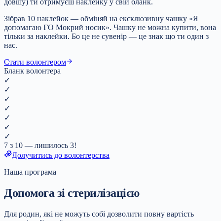
довшу) ти отримуєш наклейку у свій бланк.
Зібрав 10 наклейок — обміняй на ексклюзивну чашку «Я
допомагаю ГО Мокрий носик». Чашку не можна купити, вона
тільки за наклейки. Бо це не сувенір — це знак що ти один з
нас.
Стати волонтером
Бланк волонтера
✓
✓
✓
✓
✓
✓
✓
7 з 10 — лишилось 3!
Долучитись до волонтерства
Наша програма
Допомога зі стерилізацією
Для родин, які не можуть собі дозволити повну вартість